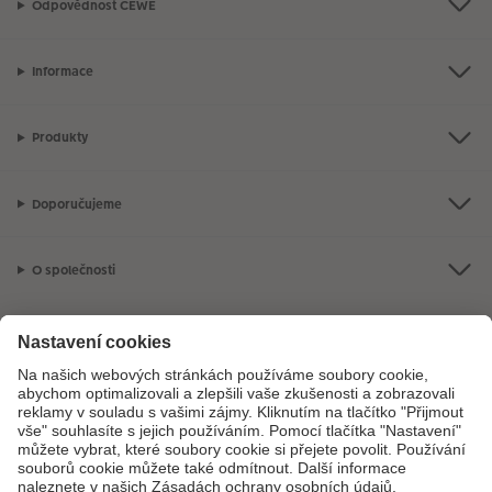
Odpovědnost CEWE
Informace
Produkty
Doporučujeme
O společnosti
Máte-li jakékoli dotazy týkající se fotoproduktů nebo objednávek,
neváhejte nás kontaktovat:
+ 420 272 071 381
[Po - Pá: 8:30 - 17:00 h]