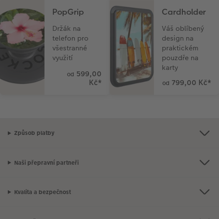
PopGrip
Cardholder
Držák na
Váš oblíbený
telefon pro
design na
všestranné
praktickém
využití
pouzdře na
karty
599,00
od
Kč
*
799,00 Kč
*
od
Způsob platby
Naši přepravní partneři
Kvalita a bezpečnost