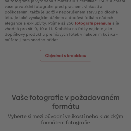
na fotografie je vyrobena z materiálu s certifikací FSC® a chrání
vaše prvotřídní fotografie před prachem, vlhkostí a
poškozením, takže je udrží v neporušeném stavu po dlouhá
léta. Je také vynikajícím dárkem a dodává fotkám nádech
elegance a exkluzivity. Pojme až 250
fotografií premium
a je
vhodná pro šíři 9, 10 a 11. Krabičku na fotky najdete jako
doplňkový produkt u prémiových fotek v nákupním košíku -
můžete ji tam snadno přidat.
Objednat s krabičkou
Vaše fotografie v požadovaném
formátu
Vyberte si mezi původní velikostí nebo klasickým
formátem fotografie