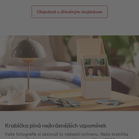
Objednat s dřevěným stojánkem
Krabička plná nejkrásnějších vzpomínek
Vaše fotografie si zaslouží tu nejlepší ochranu. Naše krabička