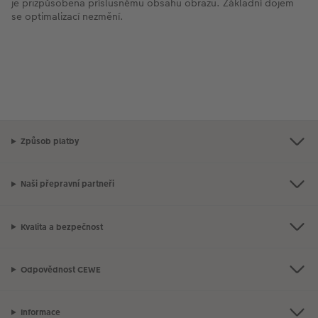
je přizpůsobena příslušnému obsahu obrazu. Základní dojem
se optimalizací nezmění.
Způsob platby
Naši přepravní partneři
Kvalita a bezpečnost
Odpovědnost CEWE
Informace