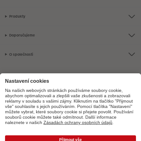
Produkty
Doporučujeme
O společnosti
Máte-li jakékoli dotazy týkající se fotoproduktů nebo objednávek,
neváhejte nás kontaktovat:
+ 420 272 071 381
[Po - Pá: 8:30 - 17:00 h]
*Uvedené ceny jsou doporučené prodejní ceny. Ke každé zakázce účtujeme jedno