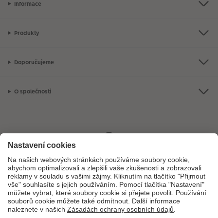
Informace
Produkty
Doporučujeme
O společnosti
Máte-li jakékoli dotazy týkající se fotoproduktů nebo objednávek,
neváhejte nás kontaktovat:
+ 420 272 071 381
[Po - Pá: 8:30 - 17:00 h]