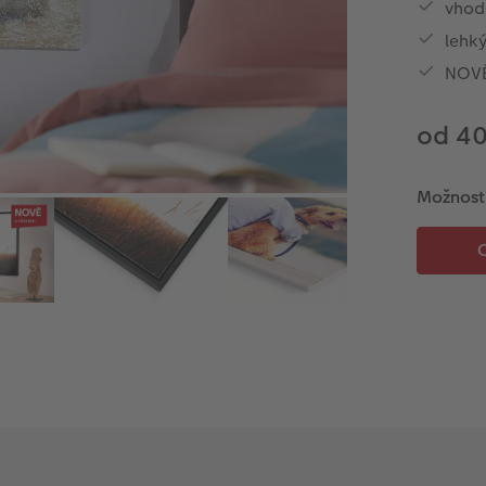
vhod
lehký
NOVĚ 
od 4
Možnost