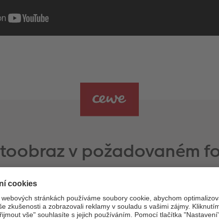
otoobraz v požadovaném f
Zvolte si přesný rozměr pro váš motiv