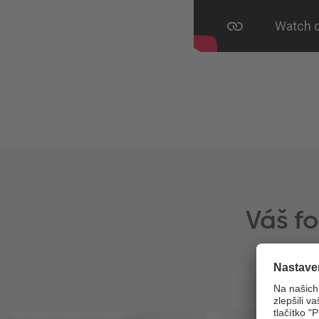
Váš f