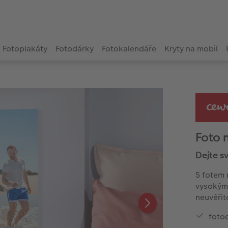
Fotoplakáty
Fotodárky
Fotokalendáře
Kryty na mobil
Foto 
Dejte s
S fotem 
vysokými
neuvěřit
foto