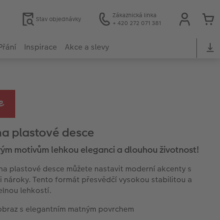
Zákaznická linka
Stav objednávky
+ 420 272 071 381
Přání
Inspirace
Akce a slevy
na plastové desce
vým motivům lehkou eleganci a dlouhou životnost!
na plastové desce můžete nastavit moderní akcenty s
 nároky. Tento formát přesvědčí vysokou stabilitou a
elnou lehkostí.
obraz s elegantním matným povrchem