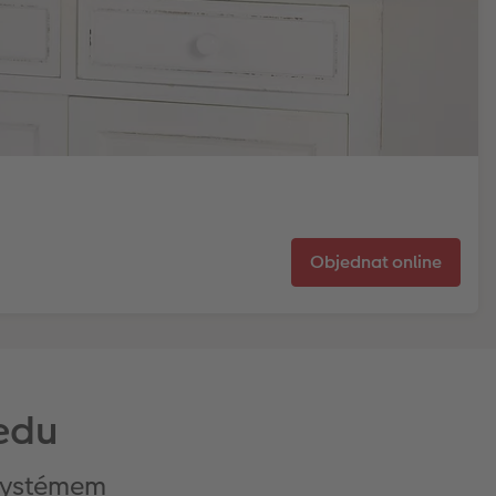
Objednat online
edu
 systémem