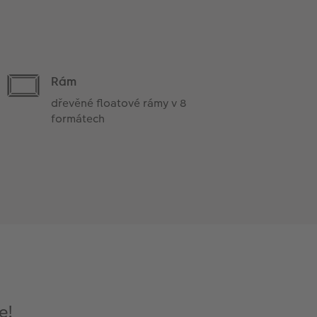
Rám
dřevěné floatové rámy v 8
formátech
e!