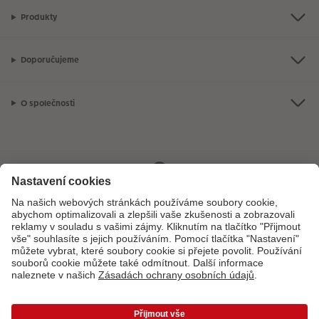
Produkty
Doporučujeme
O společnosti
Máte-li jakékoli dotazy týkající se fotoproduktů nebo objednávek,
neváhejte nás kontaktovat:
+ 420 272 071 381
[Po - Pá: 8:30 - 17:00 h]
*Uvedené ceny jsou doporučené prodejní ceny. Ke každé zakázce účtujeme jedno
dopravné a balné dle platného ceníku. Ceny jsou včetně DPH.
Ceny a dodací lhůty