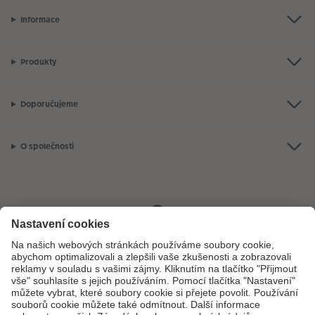
Informace
Produkty
Doporučujeme
O společnosti
Máte-li jakékoli dotazy týkající se fotoproduktů nebo objednávek,
neváhejte nás kontaktovat:
+ 420 272 071 381
[Po - Pá: 8:30 - 17:00 h]