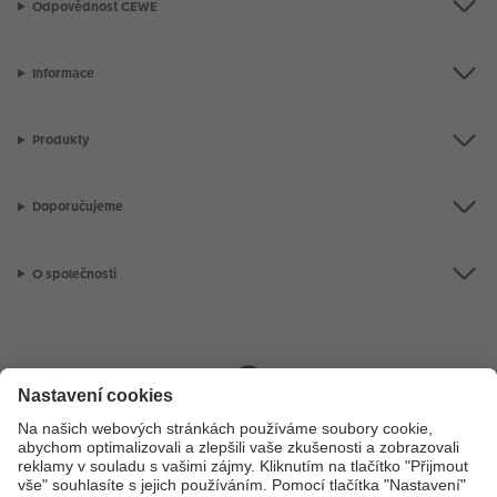
Odpovědnost CEWE
Informace
Produkty
Doporučujeme
O společnosti
Máte-li jakékoli dotazy týkající se fotoproduktů nebo objednávek,
neváhejte nás kontaktovat:
+ 420 272 071 381
[Po - Pá: 8:30 - 17:00 h]