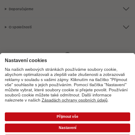
Doporučujeme
O společnosti
Máte-li jakékoli dotazy týkající se fotoproduktů nebo objednávek,
neváhejte nás kontaktovat:
+ 420 272 071 381
[Po - Pá: 8:30 - 17:00 h]
*Uvedené ceny jsou doporučené prodejní ceny. Ke každé zakázce účtujeme jedno
dopravné a balné dle platného ceníku. Ceny jsou včetně DPH.
Ceny a dodací lhůty
|
VOP
|
Ochrana osobních údajů