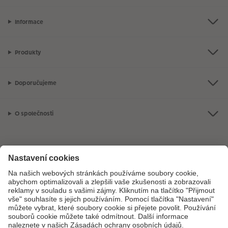
Informace
Produkty
Doporučujeme
O společnosti
Máte-li jakékoli dotazy týkající se fotoproduktů nebo objednávek,
neváhejte nás kontaktovat:
+ 420 272 071 381
[Po - Pá: 8:30 - 17:00 h]