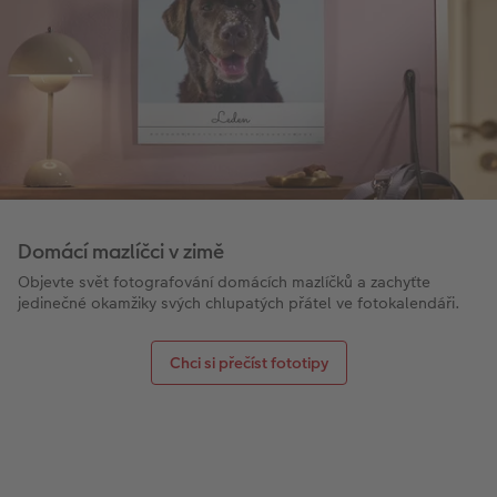
Domácí mazlíčci v zimě
Objevte svět fotografování domácích mazlíčků a zachyťte
jedinečné okamžiky svých chlupatých přátel ve fotokalendáři.
Chci si přečíst fototipy